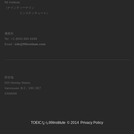
99 Institute
（ナインティーナイン
インスティチュート）
連絡先
Tel : +1 (604) 684 6499
Email :
info@99institute.com
所在地
520 Hornby Street,
Vancouver, B.C., V6C 2E7
CANADA
TOEICなら99Institute
© 2014
Privacy Policy