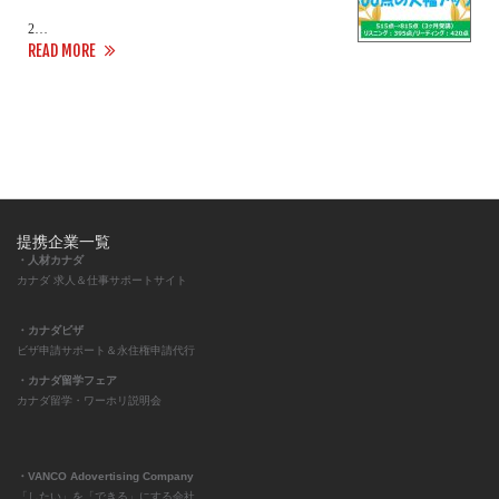
2…
READ MORE
提携企業一覧
・人材カナダ
カナダ 求人＆仕事サポートサイト
・カナダビザ
ビザ申請サポート＆永住権申請代行
・カナダ留学フェア
カナダ留学・ワーホリ説明会
・VANCO Adovertising Company
「したい」を「できる」にする会社