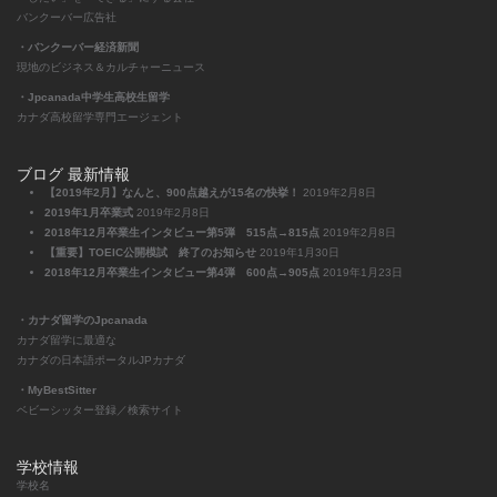
バンクーバー広告社
・バンクーバー経済新聞
現地のビジネス＆カルチャーニュース
・Jpcanada中学生高校生留学
カナダ高校留学専門エージェント
ブログ 最新情報
【2019年2月】なんと、900点越えが15名の快挙！
2019年2月8日
2019年1月卒業式
2019年2月8日
2018年12月卒業生インタビュー第5弾 515点→815点
2019年2月8日
【重要】TOEIC公開模試 終了のお知らせ
2019年1月30日
2018年12月卒業生インタビュー第4弾 600点→905点
2019年1月23日
・カナダ留学のJpcanada
カナダ留学に最適な
カナダの日本語ポータルJPカナダ
・MyBestSitter
ベビーシッター登録／検索サイト
学校情報
学校名