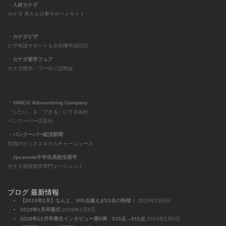
・人材カナダ
カナダ 求人＆仕事サポートサイト
・カナダビザ
ビザ申請サポート＆永住権申請代行
・カナダ留学フェア
カナダ留学・ワーホリ説明会
・VANCO Adovertising Company
「したい」を「できる」にする会社
バンクーバー広告社
・バンクーバー経済新聞
現地のビジネス＆カルチャーニュース
・Jpcanada中学生高校生留学
カナダ高校留学専門エージェント
ブログ 最新情報
【2019年2月】なんと、900点越えが15名の快挙！
2019年2月8日
2019年1月卒業式
2019年2月8日
2018年12月卒業生インタビュー第5弾 515点→815点
2019年2月8日