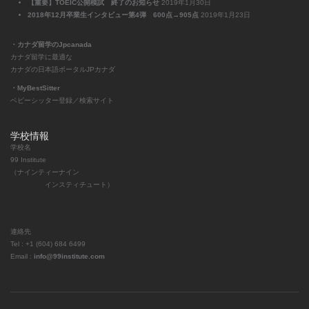
【重要】TOEIC公開模試 終了のお知らせ
2019年1月30日
2018年12月卒業生インタビュー第4弾 600点→905点
2019年1月23日
・カナダ留学のJpcanada
カナダ留学に最適な
カナダの日本語ポータルJPカナダ
・MyBestSitter
ベビーシッター登録／検索サイト
学校情報
学校名
99 Institute
（ナインティーナイン
インスティチュート）
連絡先
Tel : +1 (604) 684 6499
Email :
info@99institute.com