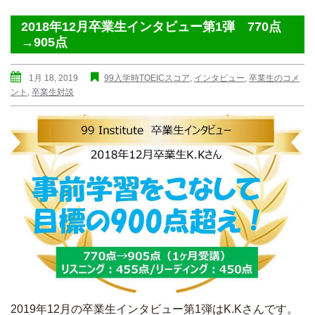
2018年12月卒業生インタビュー第1弾 770点
→905点
1月 18, 2019
99入学時TOEICスコア
,
インタビュー
,
卒業生のコメ
ント
,
卒業生対談
2019年12月の卒業生インタビュー第1弾はK.Kさんです。