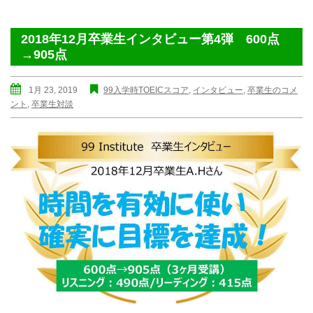
2018年12月卒業生インタビュー第4弾 600点
→905点
1月 23, 2019
99入学時TOEICスコア
,
インタビュー
,
卒業生のコメ
ント
,
卒業生対談