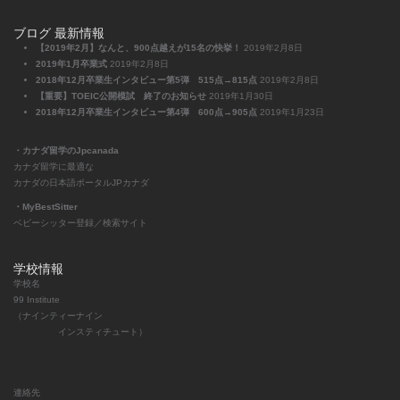
ブログ 最新情報
【2019年2月】なんと、900点越えが15名の快挙！
2019年2月8日
2019年1月卒業式
2019年2月8日
2018年12月卒業生インタビュー第5弾 515点→815点
2019年2月8日
【重要】TOEIC公開模試 終了のお知らせ
2019年1月30日
2018年12月卒業生インタビュー第4弾 600点→905点
2019年1月23日
・カナダ留学のJpcanada
カナダ留学に最適な
カナダの日本語ポータルJPカナダ
・MyBestSitter
ベビーシッター登録／検索サイト
学校情報
学校名
99 Institute
（ナインティーナイン
インスティチュート）
連絡先