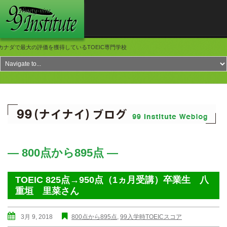
カナダで最大の評価を獲得しているTOEIC専門学校
― 800点から895点 ―
TOEIC 825点→950点（1ヵ月受講）卒業生 八
重垣 里菜さん
3月 9, 2018
800点から895点
,
99入学時TOEICスコア