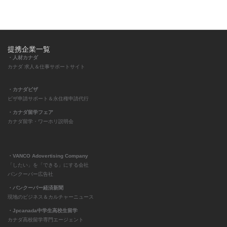
提携企業一覧
・人材カナダ
カナダ 求人＆仕事サポートサイト
・カナダビザ
ビザ申請サポート＆永住権申請代行
・カナダ留学フェア
カナダ留学・ワーホリ説明会
・VANCO Adovertising Company
「したい」を「できる」にする会社
バンクーバー広告社
・バンクーバー経済新聞
現地のビジネス＆カルチャーニュース
・Jpcanada中学生高校生留学
カナダ高校留学専門エージェント